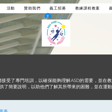
活動
贊助我們
義工招募
教練課程教案
Log In
教練都接受了專門培訓，以確保能夠理解ASD的需要，並
供了簡要說明，以助他們了解其所帶來的困難，並在運動
董事