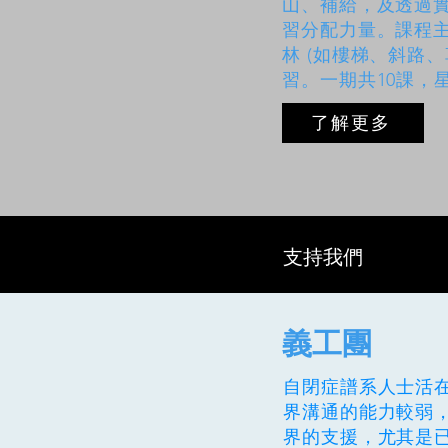
山、補給，及透過
習分配力量。課程
林 (如樓梯、斜路、
習。一期共10課，
了解更多
支持我們
義工團
自閉症譜系人士活
界溝通的能力較弱
界的支援，尤其是