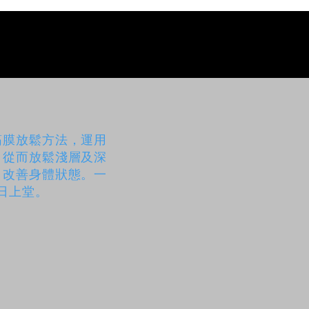
筋膜放鬆方法，運用
，從而放鬆淺層及深
，改善身體狀態。一
/日上堂。