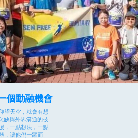
人一個​動融機會
仰望天空，就會有想
士欠缺與外界溝通的技
援，一點想法，一點
器，讓他們一躍而