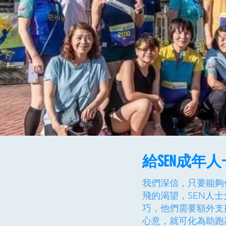
給SEN成年
我們深信，只要能夠
飛的渴望，SEN人
巧，他們需要額外支
心意，就可化為助跑