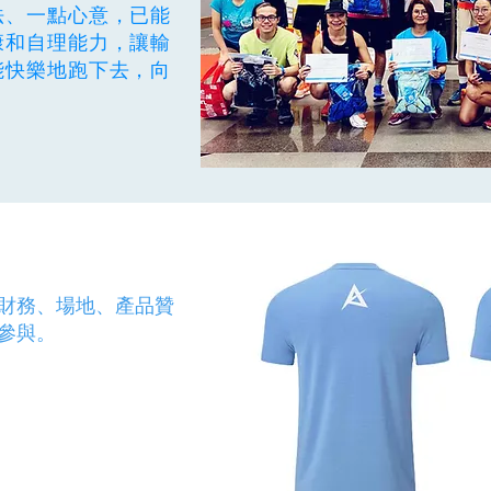
法、一點心意，已能
康和自理能力，讓輸
能快樂地跑下去，向
財務、場地、產品贊
參與。